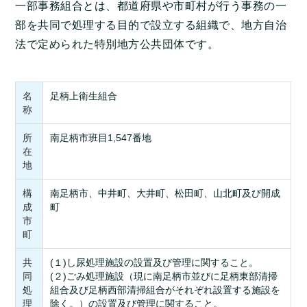
一部事務組合とは、都道府県や市町村が行う事務の一
部を共同で処理する目的で設立する組織で、地方自治
法で定められた特別地方公共団体です。
名
足柄上衛生組合
称
所
南足柄市班目1,547番地
在
地
構
南足柄市、中井町、大井町、松田町、山北町及び開成
成
町
市
町
共
(１)し尿処理施設の設置及び管理に関すること。
同
(２)ごみ処理施設（現に南足柄市並びに足柄東部清掃
処
組合及び足柄西部清掃組合がそれぞれ設置する施設を
理
除く。）の設置及び管理に関すること。